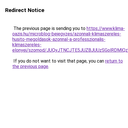
Redirect Notice
The previous page is sending you to
https://www.klima-
oazis.hu/microblog-bejegyzes/azonnali-klimaszereles-
husito-megoldasok-azonnal-a-professzionalis-
klimaszereles-
elonyei/szomod/JUQyJTNCJTE5JUZBJUUzSGolRDMl
If you do not want to visit that page, you can
return to
the previous page
.