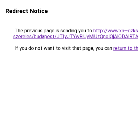
Redirect Notice
The previous page is sending you to
http://www.xn--gzks
szereles/budapest/JTIyJTYwRiUyMiUzQnolQjAlODA
If you do not want to visit that page, you can
return to t