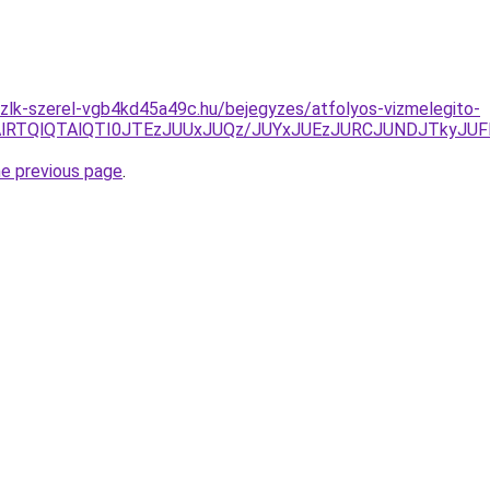
zlk-szerel-vgb4kd45a49c.hu/bejegyzes/atfolyos-vizmelegito-
lRTAlRTQlQTAlQTI0JTEzJUUxJUQz/JUYxJUEzJURCJUNDJTkyJ
he previous page
.