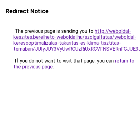
Redirect Notice
The previous page is sending you to
http://weboldal-
keszites.berelheto-weboldal.hu/szolgaltatas/weboldal-
keresooptimalizalas-takaritas-es-klima-tisztitas-
temaban/JUIyJUY3VyUwRCUzRiUxRCVFNSVERnFGJUE
If you do not want to visit that page, you can
return to
the previous page
.