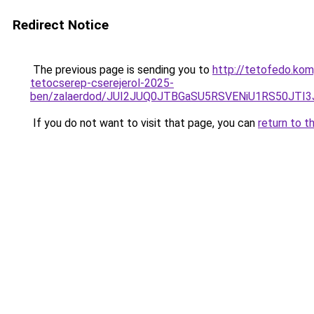
Redirect Notice
The previous page is sending you to
http://tetofedo.kom
tetocserep-cserejerol-2025-
ben/zalaerdod/JUI2JUQ0JTBGaSU5RSVENiU1RS50JT
If you do not want to visit that page, you can
return to t