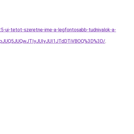
5-uj-tetot-szeretne-ime-a-legfontosabb-tudnivalok-a-
dpJUQ5JUQwJTIyJUIyJUI1JTdDTiVBOQ%3D%3D/
.