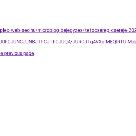
plex-web-seo.hu/microblog-bejegyzes/tetocserep-csereje-202
I3JUFCJUNCJUNBJTFCJTFCJUQ4/JURCJTg4VXolMEQlRTUlMj
he previous page
.