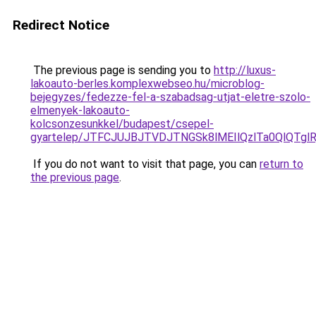
Redirect Notice
The previous page is sending you to
http://luxus-
lakoauto-berles.komplexwebseo.hu/microblog-
bejegyzes/fedezze-fel-a-szabadsag-utjat-eletre-szolo-
elmenyek-lakoauto-
kolcsonzesunkkel/budapest/csepel-
gyartelep/JTFCJUJBJTVDJTNGSk8lMEIlQzlTa0QlQTgl
If you do not want to visit that page, you can
return to
the previous page
.