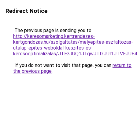
Redirect Notice
The previous page is sending you to
http://keresomarketing.kertrendezes-
kertgondozas.hu/szolgaltatas/melyepites-aszfaltozas-
utalap-epites-weboldal-keszites-es-
keresooptimalizalas/JTEzJUQ1JTgwJTIzJUI1JTVEJUE
If you do not want to visit that page, you can
return to
the previous page
.