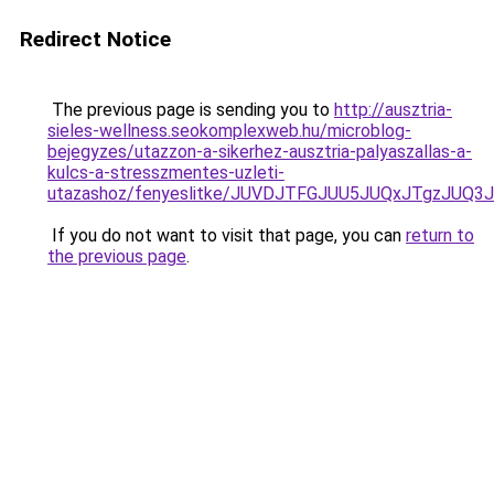
Redirect Notice
The previous page is sending you to
http://ausztria-
sieles-wellness.seokomplexweb.hu/microblog-
bejegyzes/utazzon-a-sikerhez-ausztria-palyaszallas-a-
kulcs-a-stresszmentes-uzleti-
utazashoz/fenyeslitke/JUVDJTFGJUU5JUQxJTgzJ
If you do not want to visit that page, you can
return to
the previous page
.